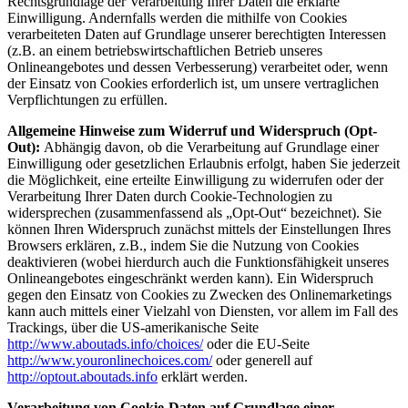
Rechtsgrundlage der Verarbeitung Ihrer Daten die erklärte
Einwilligung. Andernfalls werden die mithilfe von Cookies
verarbeiteten Daten auf Grundlage unserer berechtigten Interessen
(z.B. an einem betriebswirtschaftlichen Betrieb unseres
Onlineangebotes und dessen Verbesserung) verarbeitet oder, wenn
der Einsatz von Cookies erforderlich ist, um unsere vertraglichen
Verpflichtungen zu erfüllen.
Allgemeine Hinweise zum Widerruf und Widerspruch (Opt-
Out):
Abhängig davon, ob die Verarbeitung auf Grundlage einer
Einwilligung oder gesetzlichen Erlaubnis erfolgt, haben Sie jederzeit
die Möglichkeit, eine erteilte Einwilligung zu widerrufen oder der
Verarbeitung Ihrer Daten durch Cookie-Technologien zu
widersprechen (zusammenfassend als „Opt-Out“ bezeichnet). Sie
können Ihren Widerspruch zunächst mittels der Einstellungen Ihres
Browsers erklären, z.B., indem Sie die Nutzung von Cookies
deaktivieren (wobei hierdurch auch die Funktionsfähigkeit unseres
Onlineangebotes eingeschränkt werden kann). Ein Widerspruch
gegen den Einsatz von Cookies zu Zwecken des Onlinemarketings
kann auch mittels einer Vielzahl von Diensten, vor allem im Fall des
Trackings, über die US-amerikanische Seite
http://www.aboutads.info/choices/
oder die EU-Seite
http://www.youronlinechoices.com/
oder generell auf
http://optout.aboutads.info
erklärt werden.
Verarbeitung von Cookie-Daten auf Grundlage einer