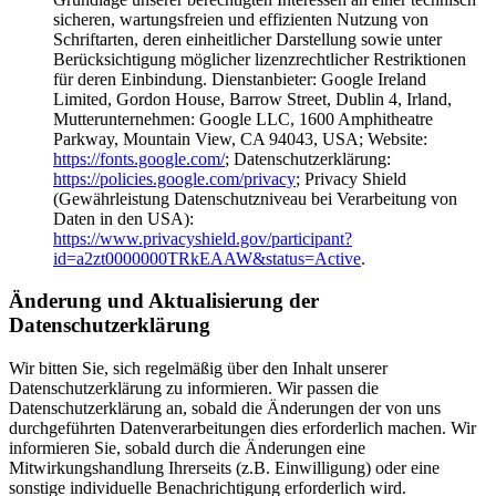
sicheren, wartungsfreien und effizienten Nutzung von
Schriftarten, deren einheitlicher Darstellung sowie unter
Berücksichtigung möglicher lizenzrechtlicher Restriktionen
für deren Einbindung. Dienstanbieter: Google Ireland
Limited, Gordon House, Barrow Street, Dublin 4, Irland,
Mutterunternehmen: Google LLC, 1600 Amphitheatre
Parkway, Mountain View, CA 94043, USA; Website:
https://fonts.google.com/
; Datenschutzerklärung:
https://policies.google.com/privacy
; Privacy Shield
(Gewährleistung Datenschutzniveau bei Verarbeitung von
Daten in den USA):
https://www.privacyshield.gov/participant?
id=a2zt0000000TRkEAAW&status=Active
.
Änderung und Aktualisierung der
Datenschutzerklärung
Wir bitten Sie, sich regelmäßig über den Inhalt unserer
Datenschutzerklärung zu informieren. Wir passen die
Datenschutzerklärung an, sobald die Änderungen der von uns
durchgeführten Datenverarbeitungen dies erforderlich machen. Wir
informieren Sie, sobald durch die Änderungen eine
Mitwirkungshandlung Ihrerseits (z.B. Einwilligung) oder eine
sonstige individuelle Benachrichtigung erforderlich wird.